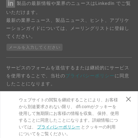
製品の最新情報や業界のニュースはLinkedIn でご覧
いただけます。
最新の業界ニュース、製品ニュース、ヒント、アプリケ
ーションガイドについては、メーリングリストに登録し
てください。
メールを入力してください
サービスのフォームを送信するまたは継続的にサービス
を使用することで、当社の
プライバシーポリシー
に同意
したことになります。
ウェブサイトの閲覧を継続することにより、お客様
から別途要求されない限り、 dfi.comがクッキーを
使用して無期限にお客様の情報を収集、 保持、使用
することに同意したことになります。詳細情報につ
COPYRIGHT©
DFI
2024. ALL RIGHTS RESERVED.
いては、
プライバシーポリシー
とクッキーの利用
についてをご覧ください。
|
プライバシーポリシー
|
サイトマップ