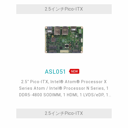
2.0
2.5インチPico-ITX
ASL051
2.5" Pico-ITX, Intel® Atom® Processor X
Series Atom / Intel® Processor N Series, 1
DDR5-4800 SODIMM, 1 HDMI, 1 LVDS/eDP, 1
M.2 E Key, 2 M.2 B Key, 2 Intel 2.5GbE, 2 COM,
2 USB 3.2, 2 USB 2.0, -40 to 85°C
2.5インチPico-ITX