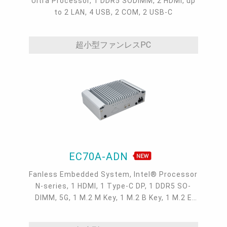
Ultra Processor, 1 DDR5 SODIMM, 2 HDMI, up
to 2 LAN, 4 USB, 2 COM, 2 USB-C
超小型ファンレスPC
EC70A-ADN
Fanless Embedded System, Intel® Processor
N-series, 1 HDMI, 1 Type-C DP, 1 DDR5 SO-
DIMM, 5G, 1 M.2 M Key, 1 M.2 B Key, 1 M.2 E
Key, 3 2.5GbE LAN, 4 USB 3.2, 2 USB 2.0, 1
COM, 1 Line-out, 1 Mic-in