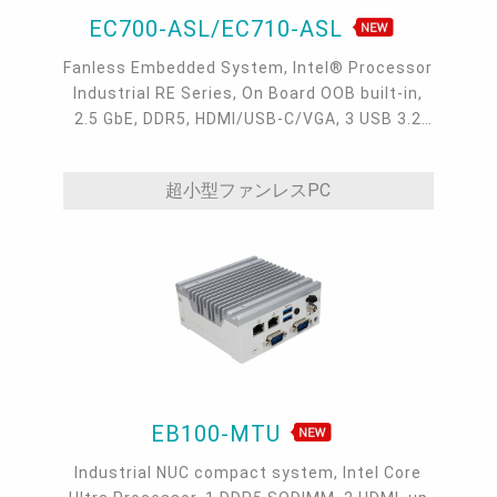
EC700-ASL/EC710-ASL
Fanless Embedded System, Intel® Processor
Industrial RE Series, On Board OOB built-in,
2.5 GbE, DDR5, HDMI/USB-C/VGA, 3 USB 3.2
type A, 1 USB-C 3.2, 4 COM, -40 to 65°C
超小型ファンレスPC
EB100-MTU
Industrial NUC compact system, Intel Core