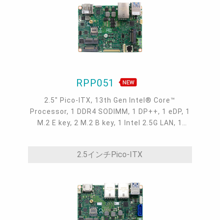
RPP051
2.5" Pico-ITX, 13th Gen Intel® Core™
Processor, 1 DDR4 SODIMM, 1 DP++, 1 eDP, 1
M.2 E key, 2 M.2 B key, 1 Intel 2.5G LAN, 1
COM, 2 USB 3.1 Gen 2, 2 USB 2.0, -5 to 65°C,
-30 to 80°C
2.5インチPico-ITX