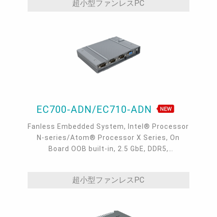
超小型ファンレスPC
EC700-ADN/EC710-ADN
Fanless Embedded System, Intel® Processor
N-series/Atom® Processor X Series, On
Board OOB built-in, 2.5 GbE, DDR5,
VGA/HDMI/USB-C
超小型ファンレスPC