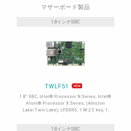
マザーボード製品
1.8インチSBC
TWLF51
1.8" SBC, Intel® Processor N Series, Intel®
Atom® Processor X Series, (Amston
Lake/Twin Lake), LPDDR5, 1 M.2 E key, 1
I2C/SMBus, 1 Intel GbE, 1 COM, 2 USB 3.2
Gen2, 2 USB 2.0, 1 Micro HDMI, 1 DIO
1.8インチSBC