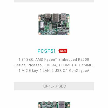
PCSF51
1.8" SBC, AMD Ryzen™ Embedded R2000
Series, Picasso, 1 DDR4, 1 HDMI 1.4, 1 eMMC,
1 M.2 E key, 1 LAN, 2 USB 3.1 Gen2 typeA
1.8インチSBC