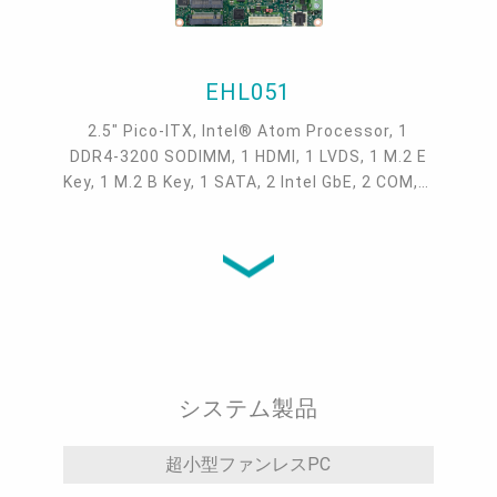
EHL051
2.5" Pico-ITX, Intel® Atom Processor, 1
DDR4-3200 SODIMM, 1 HDMI, 1 LVDS, 1 M.2 E
Key, 1 M.2 B Key, 1 SATA, 2 Intel GbE, 2 COM, 2
USB 3.2 Gen2, 2 USB 2.0, -5 to 65°C, -40 to
85°C
システム製品
超小型ファンレスPC