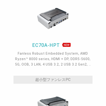
EC70A-HPT
Fanless Robust Embedded System, AMD
Ryzen™ 8000 series, HDMI + DP, DDR5-5600,
5G, OOB, 3 LAN, 4 USB 3.2, 2 USB 3.2 Gen2, 1
USB 2.0, 1 USB Type-C, -20~60°C, -20~70°C
超小型ファンレスPC