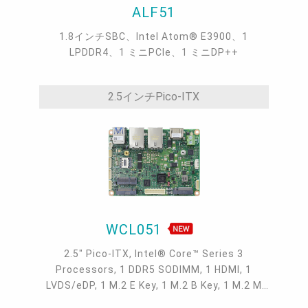
ALF51
1.8インチSBC、Intel Atom® E3900、1
LPDDR4、1 ミニPCIe、1 ミニDP++
2.5インチPico-ITX
WCL051
2.5" Pico-ITX, Intel® Core™ Series 3
Processors, 1 DDR5 SODIMM, 1 HDMI, 1
LVDS/eDP, 1 M.2 E Key, 1 M.2 B Key, 1 M.2 M
Key, 2 Intel 2.5GbE, 2 COM, 2 USB 3.2, 2 USB