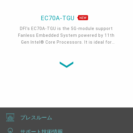
EC70A-TGU
DFI's EC70A-TGU is the 5G-module support
Fanless Embedded System powered by 11th
Gen Intel® Core Processors. It is ideal for
AMR/AGV, machine vision and other
industrial automation applications. EC70A-
TGU supports DDR4, 5G cellular, 3 M.2, 2
HDMI, 1 VGA, 4 COM, up to 4 LAN or 6 USB 3.1.
プレスルーム
サポート技術情報