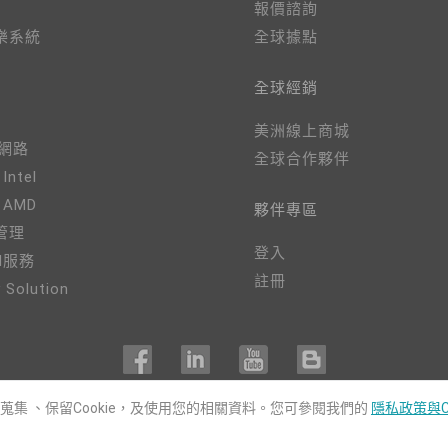
報價諮詢
樂系統
全球據點
全球經銷
美洲線上商城
、網路
全球合作夥伴
 Intel
- AMD
夥伴專區
管理
登入
M服務
註冊
 Solution
用蒐集 、保留Cookie，及使用您的相關資料。您可參閱我們的
隱私政策與C
COPYRIGHT©
DFI
2024. ALL RIGHTS RESERVED.
|
隱私權政策
|
網站導覽