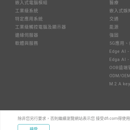
嵌入式電腦模組
醫療
工業級系統
嵌入式娛
特定應用系統
交通
工業級觸控電腦及顯示器
能源
邊緣伺服器
強固
軟體與服務
5G應用
Edge AI -
Edga AI 
OOB遠端
ODM/OE
M.2 A key
除非您另行要求，否則繼續瀏覽網站表示您 接受dfi.com得使
接受