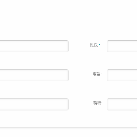
姓氏
:
*
電話 :
職稱: