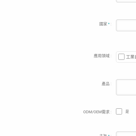
國家
:
*
應用領域 :
工業
產品 :
ODM/OEM需求 :
是
主旨
: