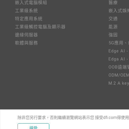
嵌入式電腦模組
醫療
工業級系統
嵌入式娛
特定應用系統
交通
工業級觸控電腦及顯示器
能源
邊緣伺服器
強固
軟體與服務
5G應用
Edge AI -
Edga AI 
OOB遠端
ODM/OE
M.2 A key
除非您另行要求，否則繼續瀏覽網站表示您 接受dfi.com得使
接受