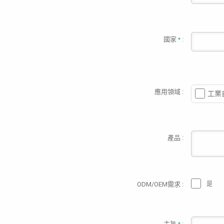
國家
:
*
應用領域 :
工業
產品 :
ODM/OEM需求 :
是
主旨
: