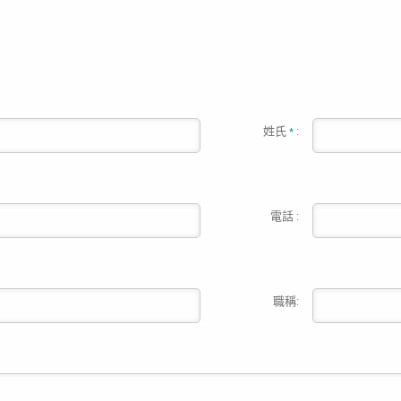
姓氏
:
*
電話 :
職稱: