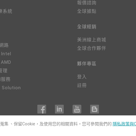
報價諮詢
樂系統
全球據點
全球經銷
美洲線上商城
、網路
全球合作夥伴
 Intel
- AMD
夥伴專區
管理
登入
M服務
註冊
 Solution
用蒐集 、保留Cookie，及使用您的相關資料。您可參閱我們的
隱私政策與C
COPYRIGHT©
DFI
2024. ALL RIGHTS RESERVED.
|
隱私權政策
|
網站導覽