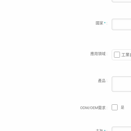
國家
:
*
應用領域 :
工業
產品 :
ODM/OEM需求 :
是
主旨
: