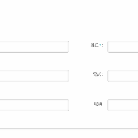
姓氏
:
*
電話 :
職稱: