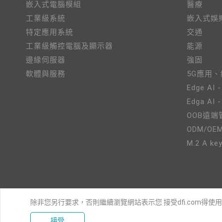
嵌入式電腦模組
醫療
工業級系統
嵌入式娛
特定應用系統
交通
工業級觸控電腦及顯示器
能源
邊緣伺服器
強固
軟體與服務
5G應用
Edge AI -
Edga AI 
OOB遠端
ODM/OE
M.2 A key
除非您另行要求，否則繼續瀏覽網站表示您 接受dfi.com得使
接受