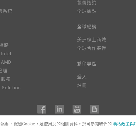
報價諮詢
樂系統
全球據點
全球經銷
美洲線上商城
、網路
全球合作夥伴
 Intel
- AMD
夥伴專區
管理
登入
M服務
註冊
 Solution
用蒐集 、保留Cookie，及使用您的相關資料。您可參閱我們的
隱私政策與C
COPYRIGHT©
DFI
2024. ALL RIGHTS RESERVED.
|
隱私權政策
|
網站導覽