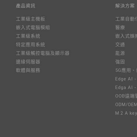
產品資訊
解決方案
工業級主機板
工業自動
嵌入式電腦模組
醫療
工業級系統
嵌入式娛
特定應用系統
交通
工業級觸控電腦及顯示器
能源
邊緣伺服器
強固
軟體與服務
5G應用
Edge AI -
Edga AI 
OOB遠端
ODM/OE
M.2 A key