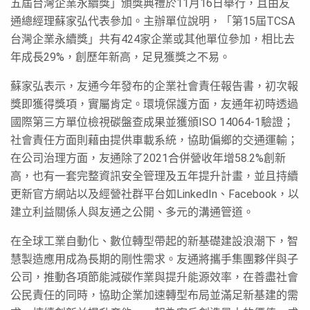
五屆台灣企業永續獎」頒獎典禮於11月16日舉行，且由友
通總經理蘇家弘代表參加。主辦單位說明，「第15屆TCSA
台灣企業永續獎」共有424家企業或其他單位參加，相比去
年成長29%，創歷年新高，足見獲獎之不易。
蘇家弘表示，友通今年發布的企業社會責任報告書，初次報
獎即獲得獎項，實屬肯定。環境保護方面，友通年初時透過
國際第三方單位檢視碳盤查成果並獲頒ISO 14064-1驗證；
社會責任方面則藉由提供車載系統，協助偏鄉的交通運輸；
在公司治理方面，友通除了2021合併營收年增58.2%創新
高，也有一套完整資訊安全管理及五年提升計畫，並且持續
更新官方網站以及經營社群平台如LinkedIn、Facebook，以
建立利益關係人與友通之公開、多元的溝通管道。
在全球工業自動化、數位轉型帶起的新基礎建設浪潮下，智
慧製造應用成為長期的剛性需求。友通將攜手集團夥伴與子
公司，推動各項節能減碳作業與提升能源效率，在善盡社會
公民責任的同時，協助企業加速轉型布局並滿足新基建的需