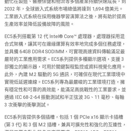
動化在製造、醫療保健和物流等多個產業持續快速成長，到
2032 年，全球嵌入式系統市場總值將達到 1,694 億美元。
工業嵌入式系統在採用機器學習演算法之後，將有助於提高
生產效率並降低設備故障的風險。
EC5系列搭載第 12 代 Intel® Core™ 處理器，處理器採用混
合式架構，讓其可在邊緣運算有效率地完成多個任務處理，
並具備 64GB DDR4 SODIMM，可實現高速資料傳輸滿足最
嚴苛的工業應用需求。EC5系列提供多種顯示選項，支援 3
部獨立的顯示器，可用於關鍵製程監控或資料視覺化應用。
此外，內建 M.2 驅動的 5G 通訊，可確保在現代工業環境中
實現低延遲連線。EC5系列專為最嚴峻的工業環境打造，擁
有穩定性和可靠的高效能，能滿足高挑戰性的工業要求，並
通過 IEC 68-2-64 振動測試和半正弦波 3G、11 毫秒、每軸
3 次衝擊的衝擊測試。
EC5系列皆提供多個插槽，包括 1 個 PCIe x16 顯示卡插槽
(第 3 代) 和 3 個 M.2 插槽，兼具可擴充性和強化的互連性，