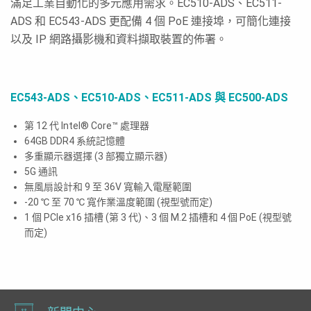
滿足工業自動化的多元應用需求。EC510-ADS、EC511-
ADS 和 EC543-ADS 更配備 4 個 PoE 連接埠，可簡化連接
以及 IP 網路攝影機和資料擷取裝置的佈署。
EC543-ADS
、EC510-ADS、EC511-ADS 與 EC500-ADS
第 12 代 Intel® Core™ 處理器
64GB DDR4 系統記憶體
多重顯示器選擇 (3 部獨立顯示器)
5G 通訊
無風扇設計和 9 至 36V 寬輸入電壓範圍
-20 ℃ 至 70 ℃ 寬作業溫度範圍 (視型號而定)
1 個 PCIe x16 插槽 (第 3 代)、3 個 M.2 插槽和 4 個 PoE (視型號
而定)