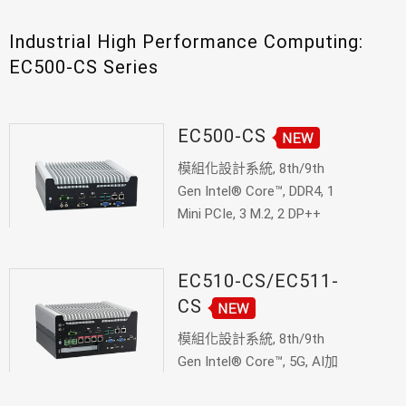
Industrial High Performance Computing:
EC500-CS Series
EC500-CS
模組化設計系統, 8th/9th
Gen Intel® Core™, DDR4, 1
Mini PCIe, 3 M.2, 2 DP++
EC510-CS/EC511-
CS
模組化設計系統, 8th/9th
Gen Intel® Core™, 5G, AI加
速卡 card, PoE, 2 DP++, 1