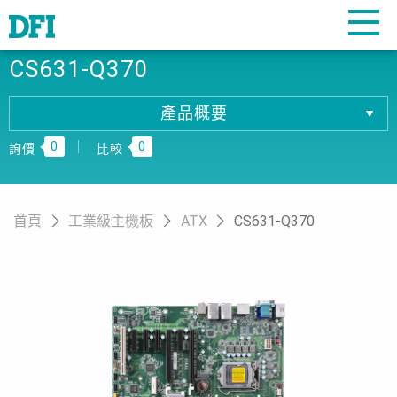
CS631-Q370
產品概要
產品概要
0
0
產品規格
詢價
比較
相關下載
訂購資訊
首頁
工業級主機板
ATX
CS631-Q370