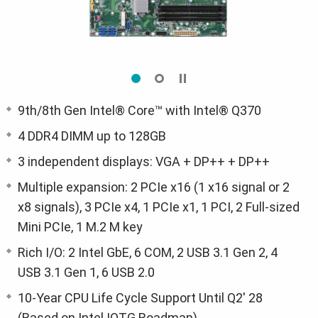
9th/8th Gen Intel® Core™ with Intel® Q370
4 DDR4 DIMM up to 128GB
3 independent displays: VGA + DP++ + DP++
Multiple expansion: 2 PCIe x16 (1 x16 signal or 2
x8 signals), 3 PCIe x4, 1 PCIe x1, 1 PCI, 2 Full-sized
Mini PCIe, 1 M.2 M key
Rich I/O: 2 Intel GbE, 6 COM, 2 USB 3.1 Gen 2, 4
USB 3.1 Gen 1, 6 USB 2.0
10-Year CPU Life Cycle Support Until Q2' 28
(Based on Intel IOTG Roadmap)