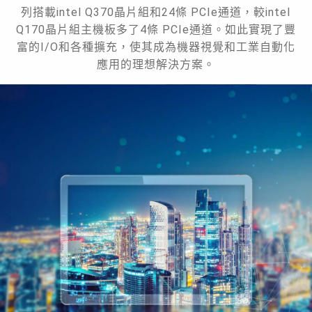
列搭載intel Q370晶片組和24條 PCIe通道，較intel
Q170晶片組主機板多了4條 PCIe通道。如此實現了豐
富的I/O和各種擴充，使其成為機器視覺和工業自動化
應用的理想解決方案。