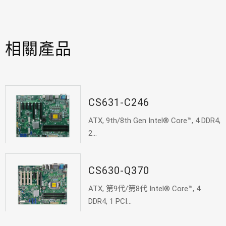
相關產品
CS631-C246
ATX, 9th/8th Gen Intel® Core™, 4 DDR4,
2...
CS630-Q370
ATX, 第9代/第8代 Intel® Core™, 4
DDR4, 1 PCI...