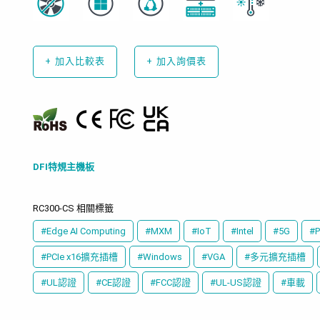
+
加入比較表
+
加入詢價表
DFI特規主機板
RC300-CS 相關標籤
#Edge AI Computing
#MXM
#IoT
#Intel
#5G
#P
#PCIe x16擴充插槽
#Windows
#VGA
#多元擴充插槽
#UL認證
#CE認證
#FCC認證
#UL-US認證
#車載