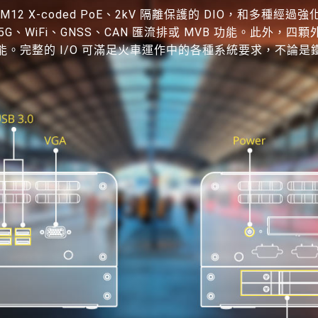
 M12 X-coded PoE、2kV 隔離保護的 DIO，和多種經過強
E、5G、WiFi、GNSS、CAN 匯流排或 MVB 功能。此外，四顆
。完整的 I/O 可滿足火車運作中的各種系統要求，不論