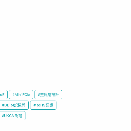
oE
#Mini PCIe
#無風扇設計
#DDR4記憶體
#RoHS認證
#UKCA 認證