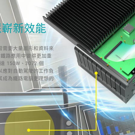
慧嶄新效能
習需要大量圖形和資料來
的鐵路應用中變得更加重
達 150W、3072 個
力，足以應對自動駕駛的工作負
其成為鐵路電腦更理想的