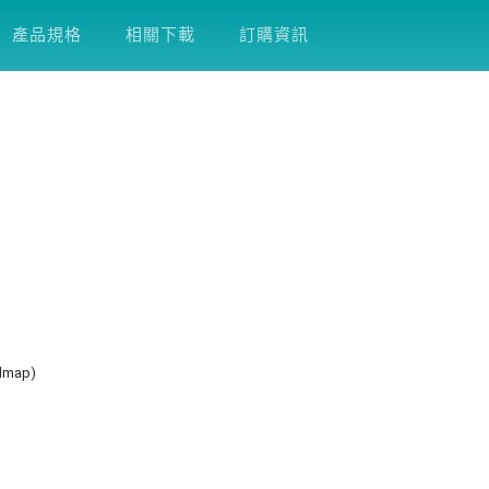
產品支援
關於友通
企業永續
DFI
產品規格
相關下載
訂購資訊
admap)