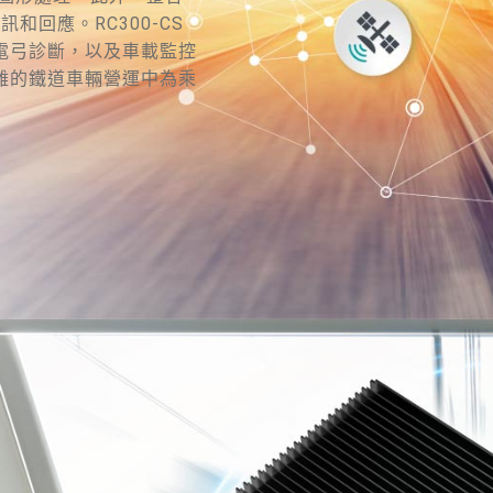
和回應。RC300-CS
電弓診斷，以及車載監控
雜的鐵道車輛營運中為乘