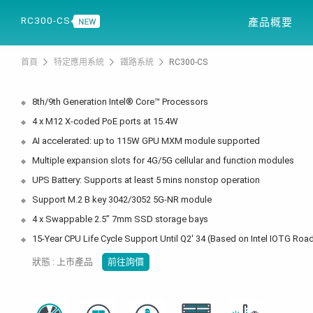
產品資訊
解決方案
RC300-CS
產品概要
首頁
特定應用系統
鐵路系統
RC300-CS
8th/9th Generation Intel® Core™ Processors
4 x M12 X-coded PoE ports at 15.4W
AI accelerated: up to 115W GPU MXM module supported
Multiple expansion slots for 4G/5G cellular and function modules
UPS Battery: Supports at least 5 mins nonstop operation
Support M.2 B key 3042/3052 5G-NR module
4 x Swappable 2.5” 7mm SSD storage bays
15-Year CPU Life Cycle Support Until Q2' 34 (Based on Intel IOTG Ro
狀態 : 上市產品
前往詢價