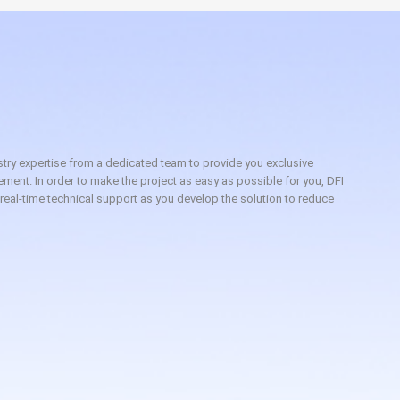
try expertise from a dedicated team to provide you exclusive
ement. In order to make the project as easy as possible for you, DFI
 real-time technical support as you develop the solution to reduce