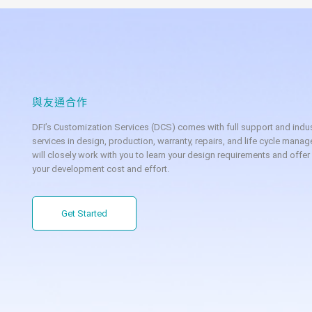
與友通合作
DFI’s Customization Services (DCS) comes with full support and indus
services in design, production, warranty, repairs, and life cycle manag
will closely work with you to learn your design requirements and offer
your development cost and effort.
Get Started