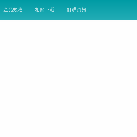
產品支援
關於友通
企業永續
DFI
產品規格
相關下載
訂購資訊