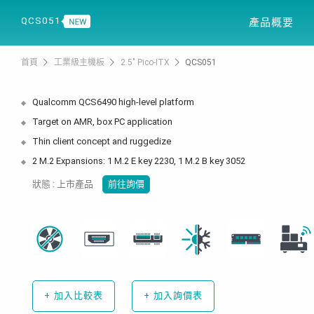
產品資訊
解決方案
QCS051
產品概要
首頁
工業級主機板
2.5" Pico-ITX
QCS051
Qualcomm QCS6490 high-level platform
Target on AMR, box PC application
Thin client concept and ruggedize
2 M.2 Expansions: 1 M.2 E key 2230, 1 M.2 B key 3052
狀態 : 上市產品
前往詢價
+
加入比較表
+
加入詢價表