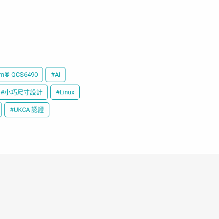
m® QCS6490
#AI
#小巧尺寸設計
#Linux
#UKCA 認證