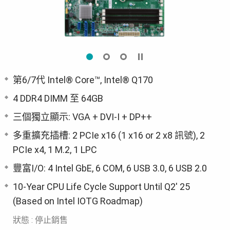
第6/7代 Intel® Core™, Intel® Q170
4 DDR4 DIMM 至 64GB
三個獨立顯示: VGA + DVI-I + DP++
多重擴充插槽: 2 PCIe x16 (1 x16 or 2 x8 訊號), 2
PCIe x4, 1 M.2, 1 LPC
豐富I/O: 4 Intel GbE, 6 COM, 6 USB 3.0, 6 USB 2.0
10-Year CPU Life Cycle Support Until Q2' 25
(Based on Intel IOTG Roadmap)
狀態 : 停止銷售