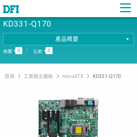
KD331-Q170
產品概要
產品概要
0
0
產品規格
詢價
比較
相關下載
訂購資訊
首頁
工業級主機板
microATX
KD331-Q170