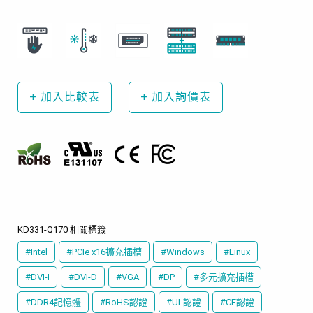
+
加入比較表
+
加入詢價表
KD331-Q170 相關標籤
#Intel
#PCIe x16擴充插槽
#Windows
#Linux
#DVI-I
#DVI-D
#VGA
#DP
#多元擴充插槽
#DDR4記憶體
#RoHS認證
#UL認證
#CE認證