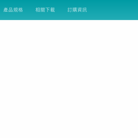
產品支援
關於友通
企業永續
DFI
產品規格
相關下載
訂購資訊