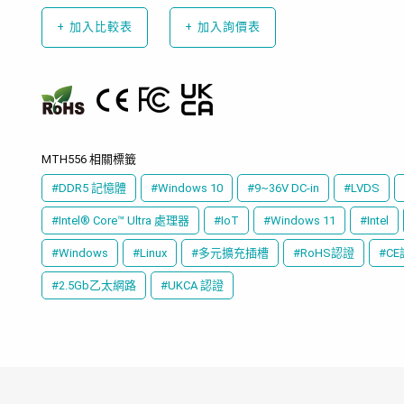
+
加入比較表
+
加入詢價表
MTH556 相關標籤
#DDR5 記憶體
#Windows 10
#9~36V DC-in
#LVDS
#Intel® Core™ Ultra 處理器
#IoT
#Windows 11
#Intel
#Windows
#Linux
#多元擴充插槽
#RoHS認證
#C
#2.5Gb乙太網路
#UKCA 認證