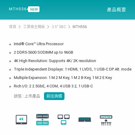
產品資訊
解決方案
MTH556
產品概要
首頁
工業級主機板
3.5" SBC
MTH556
Intel® Core™ Ultra Processor
2 DDR5-5600 SODIMM up to 96GB
4K High Resolution: Supports 4K/ 2K resolution
Triple Independent Displays: 1 HDMI, 1 LVDS, 1 USB-C DP Alt. mode
Multiple Expansion: 1 M.2 M Key, 1 M.2 B Key, 1 M.2 E Key
Rich I/O: 2 2.5GbE, 4 COM, 4 USB 3.2, 1 USB-C
狀態 : 上市產品
前往詢價