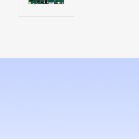
MTH968
COM Express Type 6,
Intel® Core™ Ultra
processors,...