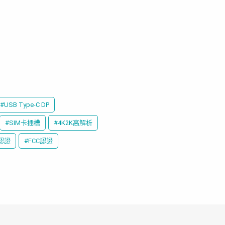
#USB Type-C DP
#SIM卡插槽
#4K2K高解析
E認證
#FCC認證