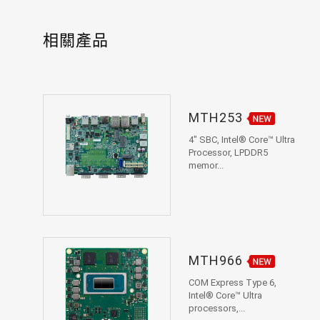
相關產品
MTH253
4" SBC, Intel® Core™ Ultra
Processor, LPDDR5
memor...
MTH966
COM Express Type 6,
Intel® Core™ Ultra
processors,...