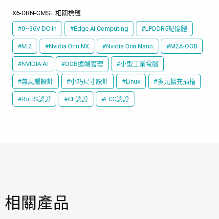
X6-ORN-GMSL 相關標籤
#9~36V DC-in
#Edge AI Computing
#LPDDR5記憶體
#M.2
#Nvidia Orin NX
#Nvidia Orin Nano
#M2A-OOB
#NVIDIA AI
#OOB遠端管理
#小型工業電腦
#無風扇設計
#小巧尺寸設計
#Linux
#多元擴充插槽
#RoHS認證
#CE認證
#FCC認證
相關產品