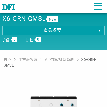
X6-ORN-GMSL
產品概要
產品概要
0
0
產品規格
詢價
比較
相關下載
訂購資訊
首頁
工業級系統
AI 推論/訓練系統
X6-ORN-
GMSL