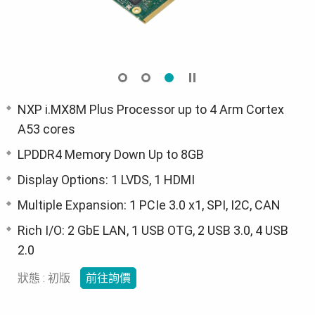
NXP i.MX8M Plus Processor up to 4 Arm Cortex
A53 cores
LPDDR4 Memory Down Up to 8GB
Display Options: 1 LVDS, 1 HDMI
Multiple Expansion: 1 PCIe 3.0 x1, SPI, I2C, CAN
Rich I/O: 2 GbE LAN, 1 USB OTG, 2 USB 3.0, 4 USB
2.0
狀態 : 初版
前往詢價