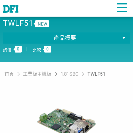
TWLF51
產品概要
產品概要
0
0
產品規格
詢價
比較
相關下載
訂購資訊
首頁
工業級主機板
1.8" SBC
TWLF51