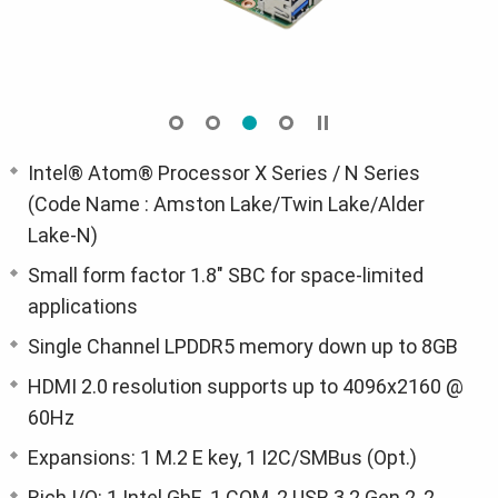
Intel® Atom® Processor X Series / N Series
(Code Name : Amston Lake/Twin Lake/Alder
Lake-N)
Small form factor 1.8" SBC for space-limited
applications
Single Channel LPDDR5 memory down up to 8GB
HDMI 2.0 resolution supports up to 4096x2160 @
60Hz
Expansions: 1 M.2 E key, 1 I2C/SMBus (Opt.)
Rich I/O: 1 Intel GbE, 1 COM, 2 USB 3.2 Gen 2, 2