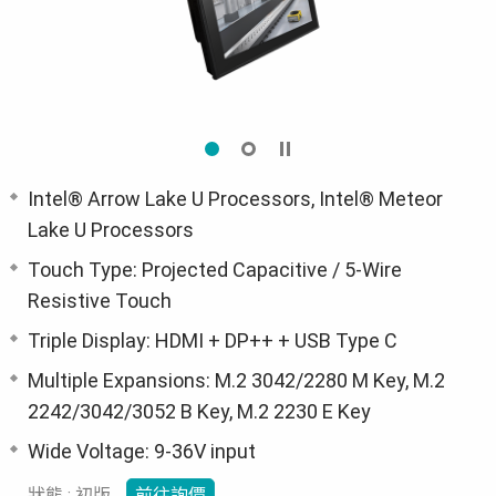
Intel® Arrow Lake U Processors, Intel® Meteor
Lake U Processors
Touch Type: Projected Capacitive / 5-Wire
Resistive Touch
Triple Display: HDMI + DP++ + USB Type C
Multiple Expansions: M.2 3042/2280 M Key, M.2
2242/3042/3052 B Key, M.2 2230 E Key
Wide Voltage: 9-36V input
狀態 : 初版
前往詢價