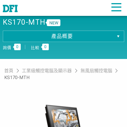
KS170-MTH
產品概要
產品概要
0
0
產品規格
詢價
比較
相關下載
訂購資訊
首頁
工業級觸控電腦及顯示器
無風扇觸控電腦
KS170-MTH