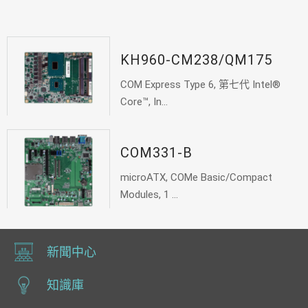
KH960-CM238/QM175
COM Express Type 6, 第七代 Intel®
Core™, In...
COM331-B
microATX, COMe Basic/Compact
Modules, 1 ...
新聞中心
知識庫