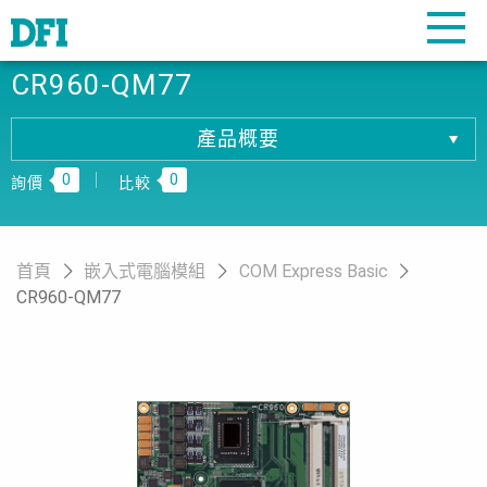
CR960-QM77
產品概要
產品概要
0
0
產品規格
詢價
比較
相關下載
訂購資訊
首頁
嵌入式電腦模組
COM Express Basic
CR960-QM77