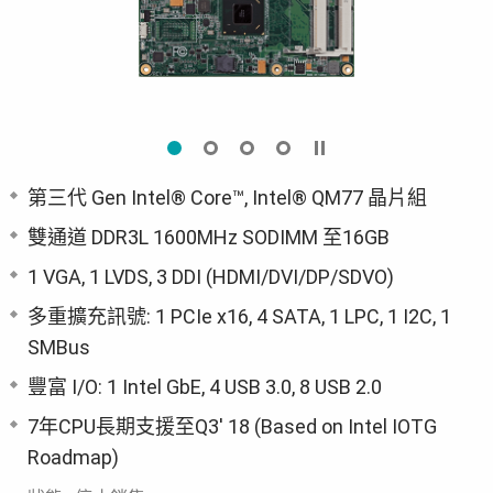
第三代 Gen Intel® Core™, Intel® QM77 晶片組
雙通道 DDR3L 1600MHz SODIMM 至16GB
1 VGA, 1 LVDS, 3 DDI (HDMI/DVI/DP/SDVO)
多重擴充訊號: 1 PCIe x16, 4 SATA, 1 LPC, 1 I2C, 1
SMBus
豐富 I/O: 1 Intel GbE, 4 USB 3.0, 8 USB 2.0
7年CPU長期支援至Q3' 18 (Based on Intel IOTG
Roadmap)