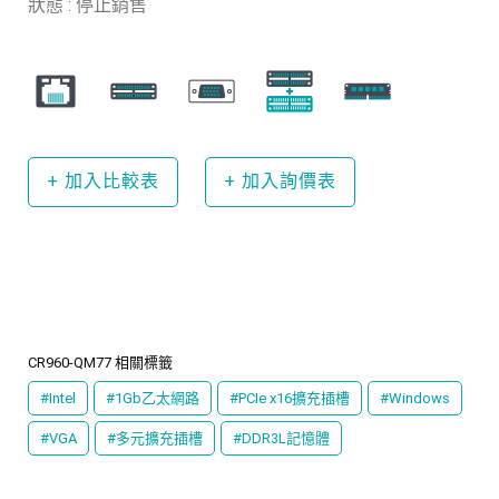
狀態 : 停止銷售
+
加入比較表
+
加入詢價表
CR960-QM77 相關標籤
#Intel
#1Gb乙太網路
#PCIe x16擴充插槽
#Windows
#VGA
#多元擴充插槽
#DDR3L記憶體