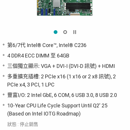
第6/7代 Intel® Core™, Intel® C236
4 DDR4 ECC DIMM 至 64GB
三個獨立顯示: VGA + DVI-I (DVI-D 訊號) + HDMI
多重擴充插槽: 2 PCIe x16 (1 x16 or 2 x8 訊號), 2
PCIe x4, 3 PCI, 1 LPC
豐富I/O: 2 Intel GbE, 6 COM, 6 USB 3.0, 8 USB 2.0
10-Year CPU Life Cycle Support Until Q2' 25
(Based on Intel IOTG Roadmap)
狀態 : 停止銷售