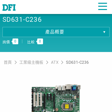
SD631-C236
產品概要
產品概要
0
0
產品規格
詢價
比較
相關下載
訂購資訊
首頁
工業級主機板
ATX
SD631-C236