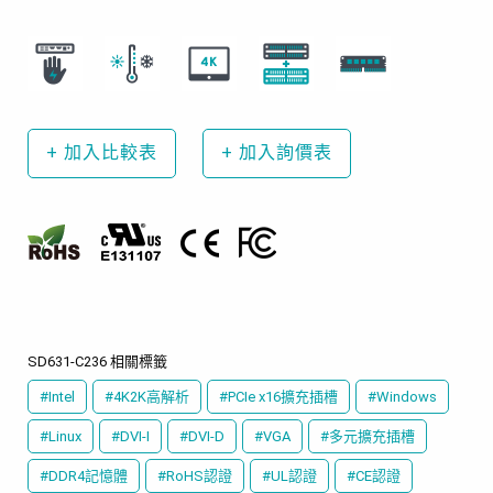
+
加入比較表
+
加入詢價表
SD631-C236 相關標籤
#Intel
#4K2K高解析
#PCIe x16擴充插槽
#Windows
#Linux
#DVI-I
#DVI-D
#VGA
#多元擴充插槽
#DDR4記憶體
#RoHS認證
#UL認證
#CE認證