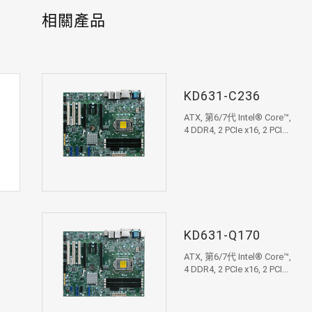
相關產品
KD631-C236
ATX, 第6/7代 Intel® Core™,
4 DDR4, 2 PCIe x16, 2 PCI...
KD631-Q170
ATX, 第6/7代 Intel® Core™,
4 DDR4, 2 PCIe x16, 2 PCI...