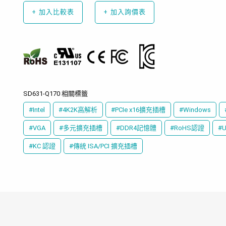
+
加入比較表
+
加入詢價表
SD631-Q170 相關標籤
#Intel
#4K2K高解析
#PCIe x16擴充插槽
#Windows
#VGA
#多元擴充插槽
#DDR4記憶體
#RoHS認證
#
#KC 認證
#傳統 ISA/PCI 擴充插槽