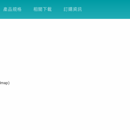
產品支援
關於友通
企業永續
DFI
產品規格
相關下載
訂購資訊
admap)