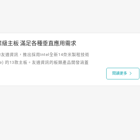
™工業級主板 滿足各種垂直應用需求
通資訊，推出採用Intel全新14奈米製程技術
ylake) 的13款主板。友通資訊的板類產品開發涵蓋
閱讀更多