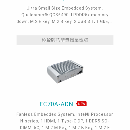
Ultra Small Size Embedded System,
Qualcomm® QCS6490, LPDDR5x memory
down, M.2 E key, M.2 B key, 2 USB 3.1, 1 GbE, 1
HDMI, 1 Audio Jack, 1 COM, 8-bit DIO, AMR
極致輕巧型無風扇電腦
EC70A-ADN
Fanless Embedded System, Intel® Processor
N-series, 1 HDMI, 1 Type-C DP, 1 DDR5 SO-
DIMM, 5G, 1 M.2 M Key, 1 M.2 B Key, 1 M.2 E