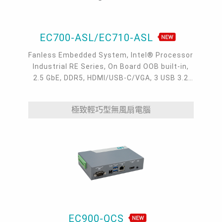
EC700-ASL/EC710-ASL
Fanless Embedded System, Intel® Processor
Industrial RE Series, On Board OOB built-in,
2.5 GbE, DDR5, HDMI/USB-C/VGA, 3 USB 3.2
type A, 1 USB-C 3.2, 4 COM, -40 to 65°C
極致輕巧型無風扇電腦
EC900-QCS