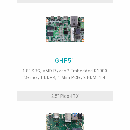
GHF51
1.8" SBC, AMD Ryzen™ Embedded R1000
Series, 1 DDR4, 1 Mini PCIe, 2 HDMI 1.4
2.5" Pico-ITX