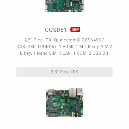
QCS051
2.5" Pico-ITX, Qualcomm® QCS6490 /
QCS5430, LPDDR5x, 1 HDMI, 1 M.2 E key, 2 M.2
B key, 1 Nano SIM, 1 LAN, 1 COM, 2 USB 3.1
Gen1, 3 USB 2.0, 1 USB Type C, 1 Micro USB
debug UART, 0°C~60°C, -25°C~75°C
2.5" Pico-ITX