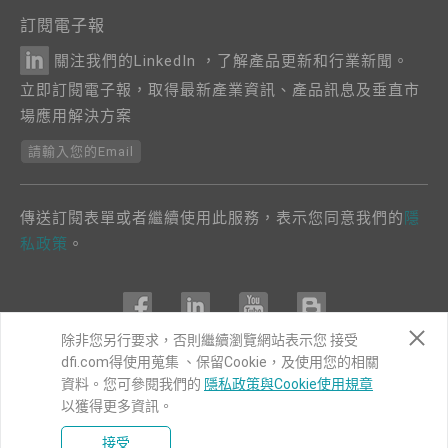
訂閱電子報
關注我們的LinkedIn ，了解產品更新和行業新聞。
立即訂閱電子報，取得最新產業資訊、產品訊息及垂直市
場應用解決方案
請輸入您的Email
傳送訂閱表單或者繼續使用此服務，表示您同意我們的
隱
私政策
。
除非您另行要求，否則繼續瀏覽網站表示您 接受
dfi.com得使用蒐集 、保留Cookie，及使用您的相關
COPYRIGHT©
DFI
2024. ALL RIGHTS RESERVED.
資料。您可參閱我們的
隱私政策與Cookie使用規章
以獲得更多資訊。
|
隱私權政策
|
網站導覽
接受