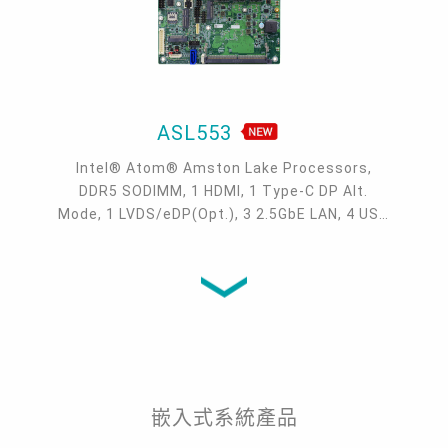
ASL553
Intel® Atom® Amston Lake Processors,
DDR5 SODIMM, 1 HDMI, 1 Type-C DP Alt.
Mode, 1 LVDS/eDP(Opt.), 3 2.5GbE LAN, 4 USB
3.2, 2 USB 2.0, 1 SATA, -40~85°C
嵌入式系統產品