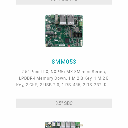
8MM053
2.5" Pico-ITX, NXP® i.MX 8M mini Series,
LPDDR4 Memory Down, 1 M.2 B Key, 1 M.2 E
Key, 2 GbE, 2 USB 2.0, 1 RS-485, 2 RS-232, RS-
422, DIO, HDMI, 9~36VDC, Yocto 3.3, -5 to
65°C; -40 to 80°C
3.5" SBC