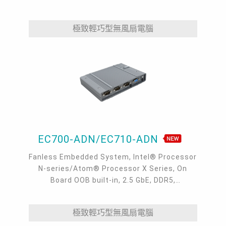
Key, 3 2.5GbE LAN, 4 USB 3.2, 2 USB 2.0, 1
COM, 1 Line-out, 1 Mic-in
極致輕巧型無風扇電腦
EC700-ADN/EC710-ADN
Fanless Embedded System, Intel® Processor
N-series/Atom® Processor X Series, On
Board OOB built-in, 2.5 GbE, DDR5,
VGA/HDMI/USB-C
極致輕巧型無風扇電腦