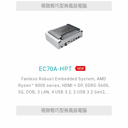
極致輕巧型無風扇電腦
EC70A-HPT
Fanless Robust Embedded System, AMD
Ryzen™ 8000 series, HDMI + DP, DDR5-5600,
5G, OOB, 3 LAN, 4 USB 3.2, 2 USB 3.2 Gen2, 1
USB 2.0, 1 USB Type-C, -20~60°C, -20~70°C
極致輕巧型無風扇電腦