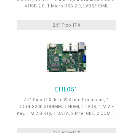
4 USB 2.0, 1 Micro USB 2.0, LVDS/HDMI,
9~36VDC, CAN bus, Linux Yocto 4.0, -5 to
65°C, -30 to 80°C
2.5" Pico-ITX
EHL051
2.5" Pico-ITX, Intel® Atom Processor, 1
DDR4-3200 SODIMM, 1 HDMI, 1 LVDS, 1 M.2 E
Key, 1 M.2 B Key, 1 SATA, 2 Intel GbE, 2 COM, 2
USB 3.2 Gen2, 2 USB 2.0, -5 to 65°C, -40 to
85°C
2.5" Pico-ITX