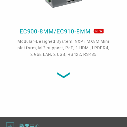
EC900-8MM/EC910-8MM
Modular-Designed System, NXP i.MX8M Mini
platform, M.2 support, PoE, 1 HDMI, LPDDR4,
2 GbE LAN, 2 USB, RS422, RS485
新聞中心