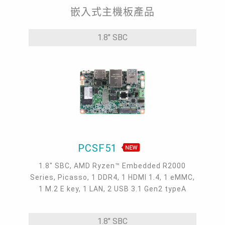
嵌入式主機板產品
1.8" SBC
PCSF51
1.8" SBC, AMD Ryzen™ Embedded R2000
Series, Picasso, 1 DDR4, 1 HDMI 1.4, 1 eMMC,
1 M.2 E key, 1 LAN, 2 USB 3.1 Gen2 typeA
1.8" SBC