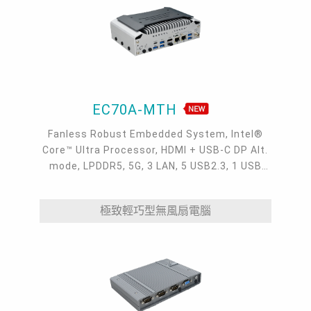
EC70A-MTH
Fanless Robust Embedded System, Intel®
Core™ Ultra Processor, HDMI + USB-C DP Alt.
mode, LPDDR5, 5G, 3 LAN, 5 USB2.3, 1 USB
Type-C, 4 COM
極致輕巧型無風扇電腦