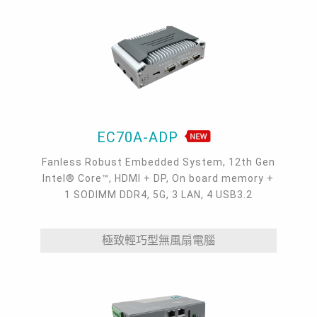
EC70A-ADP
Fanless Robust Embedded System, 12th Gen
Intel® Core™, HDMI + DP, On board memory +
1 SODIMM DDR4, 5G, 3 LAN, 4 USB3.2
極致輕巧型無風扇電腦