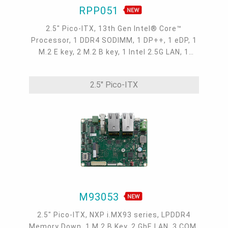
RPP051
2.5" Pico-ITX, 13th Gen Intel® Core™
Processor, 1 DDR4 SODIMM, 1 DP++, 1 eDP, 1
M.2 E key, 2 M.2 B key, 1 Intel 2.5G LAN, 1
COM, 2 USB 3.1 Gen 2, 2 USB 2.0, -5 to 65°C,
-30 to 80°C
2.5" Pico-ITX
M93053
2.5" Pico-ITX, NXP i.MX93 series, LPDDR4
Memory Down, 1 M.2 B Key, 2 GbE LAN, 3 COM,