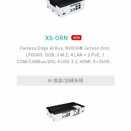
X6-ORN
Fanless Edge AI Box, NVIDIA® Jetson Orin,
LPDDR5, OOB, 3 M.2, 4 LAN + 2 PoE, 1
COM/CANBus/DIO, 4 USB 3.2, HDMI, 9~36VDC,
-20~60°C
AI 推論/訓練系統