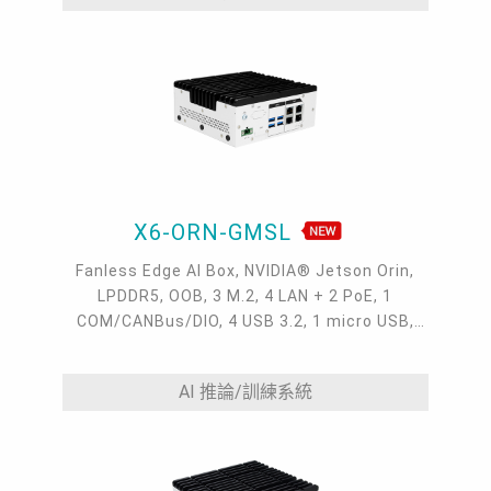
X6-ORN-GMSL
Fanless Edge AI Box, NVIDIA® Jetson Orin,
LPDDR5, OOB, 3 M.2, 4 LAN + 2 PoE, 1
COM/CANBus/DIO, 4 USB 3.2, 1 micro USB,
HDMI, 9~36VDC, -20~60°C
AI 推論/訓練系統