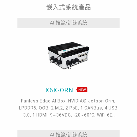
嵌入式系統產品
AI 推論/訓練系統
X6X-ORN
Fanless Edge AI Box, NVIDIA® Jetson Orin,
LPDDR5, OOB, 2 M.2, 2 PoE, 1 CANBus, 4 USB
3.0, 1 HDMI, 9~36VDC, -20~60°C, WiFi 6E,
4G/5G, 2 GMSL2
AI 推論/訓練系統