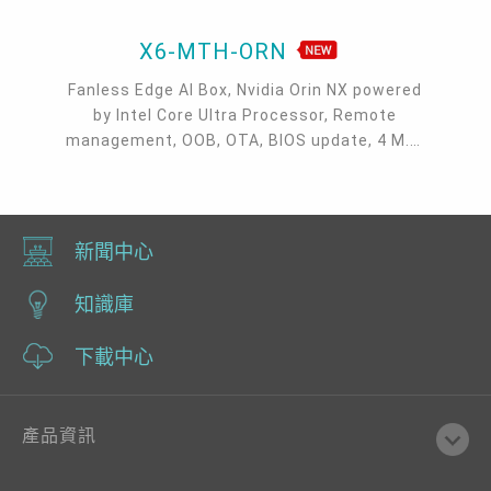
X6-MTH-ORN
Fanless Edge AI Box, Nvidia Orin NX powered
by Intel Core Ultra Processor, Remote
management, OOB, OTA, BIOS update, 4 M.2,
MXM, 3 DP + 1 VGA, 8 USB 3.2, 3 RJ45 GbE,
micro USB, Serial, CAN bus
新聞中心
知識庫
下載中心
產品資訊