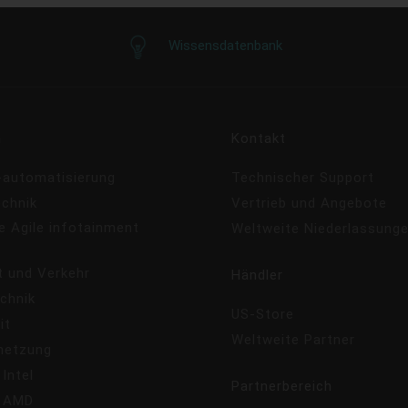
Wissensdatenbank
n
Kontakt
e-automatisierung
Technischer Support
echnik
Vertrieb und Angebote
e Agile infotainment
Weltweite Niederlassung
s
t und Verkehr
Händler
chnik
US-Store
it
Weltweite Partner
netzung
 Intel
Partnerbereich
- AMD