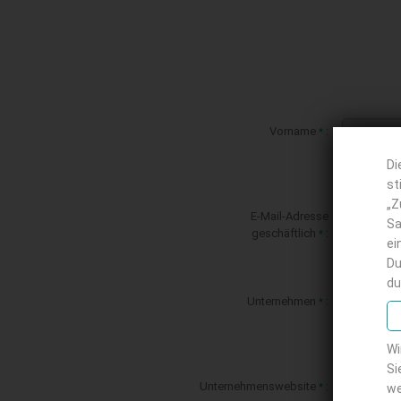
Vorname
:
*
Di
st
„Z
E-Mail-Adresse
Sa
geschäftlich
:
*
ei
Du
du
Unternehmen
:
*
Wi
Si
Unternehmenswebsite
:
*
we