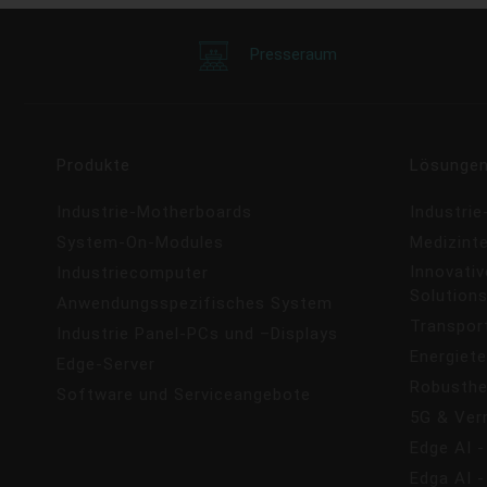
Presseraum
Produkte
Lösunge
Industrie-Motherboards
Industri
System-On-Modules
Medizint
Innovativ
Industriecomputer
Solution
Anwendungsspezifisches System
Transpor
Industrie Panel-PCs und –Displays
Energiete
Edge-Server
Robusthe
Software und Serviceangebote
5G & Ver
Edge AI -
Edga AI 