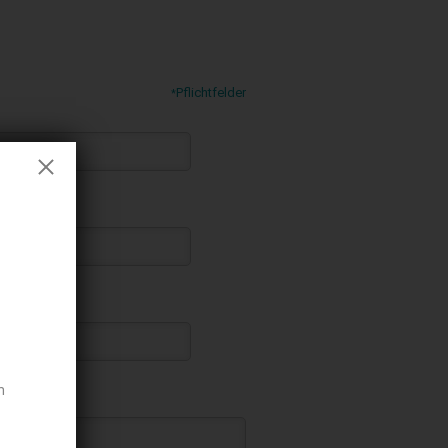
Pflichtfelder
*
n