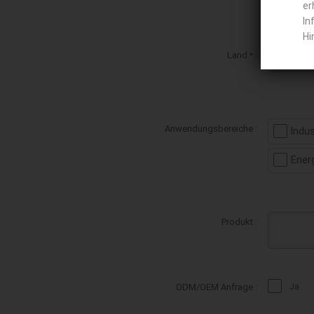
er
In
Hi
Land
:
*
Anwendungsbereiche :
Indu
Ener
Produkt :
ODM/OEM Anfrage :
Ja