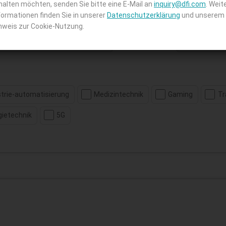
halten möchten, senden Sie bitte eine E-Mail an
inquiry@dfi.com
. Weit
formationen finden Sie in unserer
Datenschutzerklärung
und unserem
nweis zur Cookie-Nutzung.
Staat:
strie-automatisierung
Medizintechnik
Gaming
Tr
gietechnik
5G