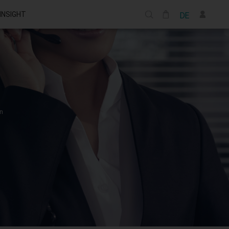
 INSIGHT
DE
n