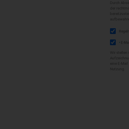
Durch Absen
der rechtmä
bereitzuste
aufbewahren
Regelm
E-Mai
*
Wir stellen
Aufzeichnun
eine E-Mail
Nutzung.