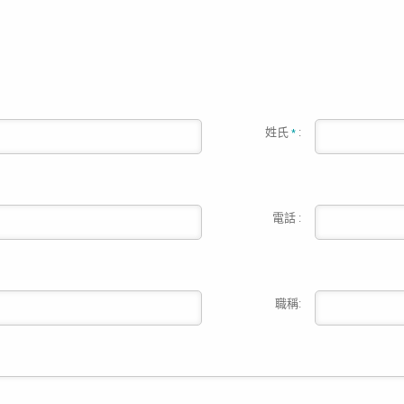
姓氏
:
*
電話 :
職稱: