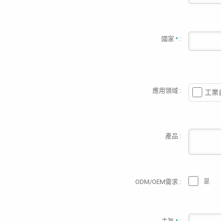
國家
:
*
應用領域 :
工業
產品 :
ODM/OEM需求 :
是
主旨
: