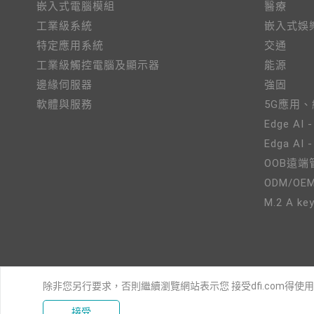
嵌入式電腦模組
醫療
工業級系統
嵌入式娛
特定應用系統
交通
工業級觸控電腦及顯示器
能源
邊緣伺服器
強固
軟體與服務
5G應用
Edge AI -
Edga AI 
OOB遠端
ODM/OE
M.2 A key
除非您另行要求，否則繼續瀏覽網站表示您 接受dfi.com得使
接受