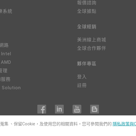
報價諮詢
樂系統
全球據點
全球經銷
美洲線上商城
、網路
全球合作夥伴
 Intel
- AMD
夥伴專區
管理
登入
M服務
註冊
 Solution
用蒐集 、保留Cookie，及使用您的相關資料。您可參閱我們的
隱私政策與C
COPYRIGHT©
DFI
2024. ALL RIGHTS RESERVED.
|
隱私權政策
|
網站導覽