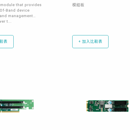
 module that provides
模組板
-Of-Band device
 and management
er t...
比較表
+ 加入比較表