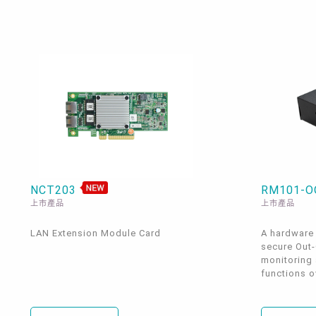
NCT203
RM101-
上市產品
上市產品
LAN Extension Module Card
A hardware
secure Out
monitoring
functions ov