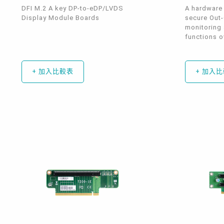
DFI M.2 A key DP-to-eDP/LVDS
A hardware
Display Module Boards
secure Out
monitoring
functions ov
+ 加入比較表
+ 加入