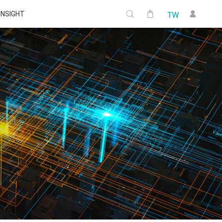
 INSIGHT
TW