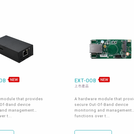
OOB
EXT-OOB
上市產品
 module that provides
A hardware module that prov
-Of-Band device
secure Out-Of-Band device
 and management
monitoring and management
er t...
functions over t...