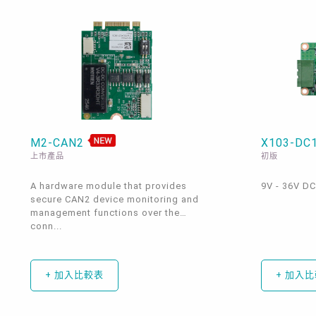
M2-CAN2
X103-DC
上市產品
初版
A hardware module that provides
9V - 36V DC
secure CAN2 device monitoring and
management functions over the
conn...
+ 加入比較表
+ 加入