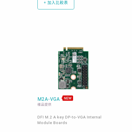
+ 加入比較表
M2A-VGA
樣品提供
DFI M.2 A key DP-to-VGA Internal
Module Boards