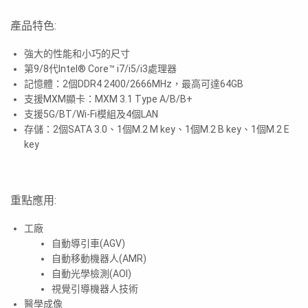
產品特色:
強大的性能和小巧的尺寸
第9/8代Intel® Core™ i7/i5/i3處理器
記憶體：2個DDR4 2400/2666MHz，最高可達64GB
支援MXM顯卡：MXM 3.1 Type A/B/B+
支援5G/BT/Wi-Fi模組及4個LAN
存儲：2個SATA 3.0、1個M.2 M key、1個M.2 B key、1個M.2 E
key
重點應用:
工廠
自動導引車(AGV)
自動移動機器人(AMR)
自動光學檢測(AOI)
視覺引導機器人技術
醫學成像