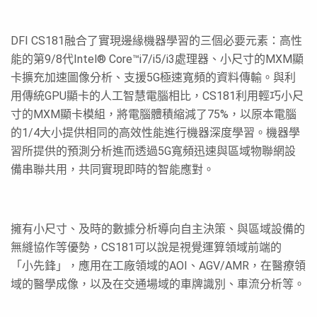
DFI CS181融合了實現邊緣機器學習的三個必要元素：高性
能的第9/8代Intel® Core™i7/i5/i3處理器、小尺寸的MXM顯
卡擴充加速圖像分析、支援5G極速寬頻的資料傳輸。與利
用傳統GPU顯卡的人工智慧電腦相比，CS181利用輕巧小尺
寸的MXM顯卡模組，將電腦體積縮減了75%，以原本電腦
的1/4大小提供相同的高效性能進行機器深度學習。機器學
習所提供的預測分析進而透過5G寬頻迅速與區域物聯網設
備串聯共用，共同實現即時的智能應對。
擁有小尺寸、及時的數據分析導向自主決策、與區域設備的
無縫協作等優勢，CS181可以說是視覺運算領域前端的
「小先鋒」，應用在工廠領域的AOI、AGV/AMR，在醫療領
域的醫學成像，以及在交通場域的車牌識別、車流分析等。