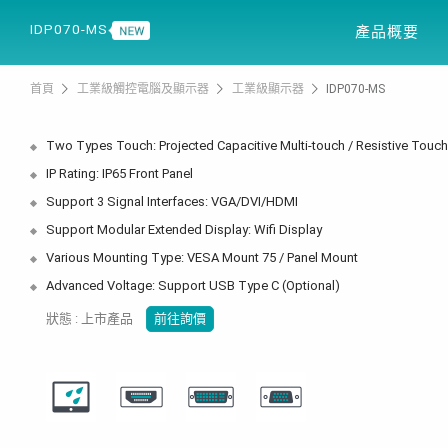
產品資訊
解決方案
IDP070-MS
產品概要
首頁
工業級觸控電腦及顯示器
工業級顯示器
IDP070-MS
Two Types Touch: Projected Capacitive Multi-touch / Resistive Touch
IP Rating: IP65 Front Panel
Support 3 Signal Interfaces: VGA/DVI/HDMI
Support Modular Extended Display: Wifi Display
Various Mounting Type: VESA Mount 75 / Panel Mount
Advanced Voltage: Support USB Type C (Optional)
狀態 : 上市產品
前往詢價