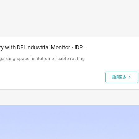
y with DFI Industrial Monitor - IDP
garding space limitation of cable routing
閱讀更多