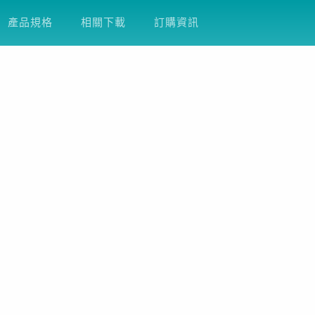
產品支援
關於友通
企業永續
DFI
產品規格
相關下載
訂購資訊