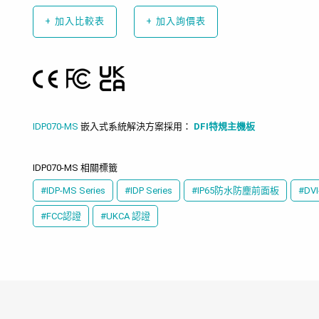
+
加入比較表
+
加入詢價表
IDP070-MS
嵌入式系統解決方案採用：
DFI特規主機板
IDP070-MS 相關標籤
#IDP-MS Series
#IDP Series
#IP65防水防塵前面板
#DVI
#FCC認證
#UKCA 認證