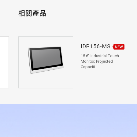
相關產品
IDP156-MS
15.6" Industrial Touch
Monitor, Projected
Capaciti...