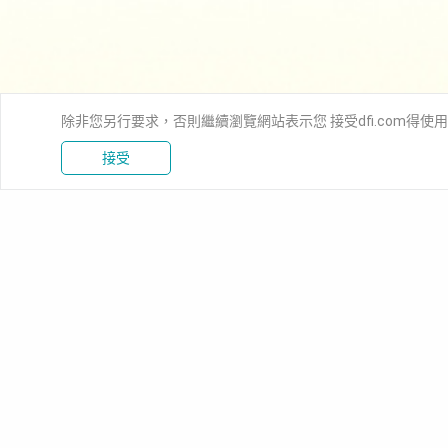
除非您另行要求，否則繼續瀏覽網站表示您 接受dfi.com得使
接受
新聞中心
產品資訊
解決方案
工業級主機板
工業自動
嵌入式電腦模組
醫療