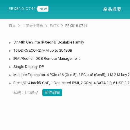
產品資訊
解決方案
ERX810-C741
產品概要
首頁
工業級主機板
EATX
ERX810-C741
5th/4th Gen Intel® Xeon® Scalable Family
16 DDR5 ECC-RDIMM up to 2048GB
IPMI/Redfish OOB Remote Management
Single Display: DP
Multiple Expansion: 4 PCIe x16 (Gen 5), 2 PCIe x8 (Gen5), 1 M.2 M key 
Rich I/O: 4 Intel® GbE, 1 Dedicated IPMI, 2 COM, 4 SATA 3.0, 6 USB 3.2
狀態 : 上市產品
前往詢價