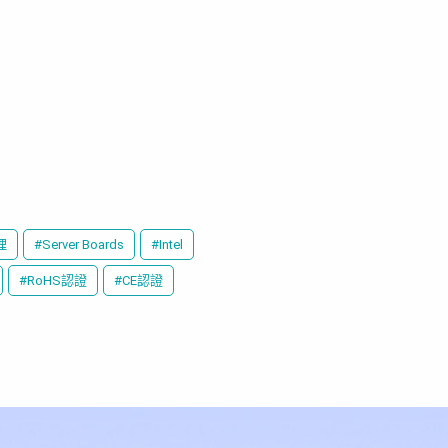
理
#Server Boards
#Intel
#RoHS認證
#CE認證