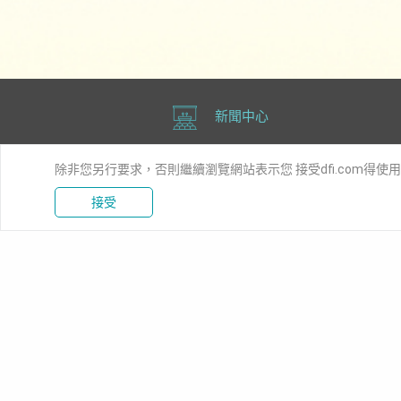
新聞中心
除非您另行要求，否則繼續瀏覽網站表示您 接受dfi.com得使
接受
產品資訊
解決方案
工業級主機板
工業自動
嵌入式電腦模組
醫療
工業級系統
嵌入式娛
特定應用系統
交通
工業級觸控電腦及顯示器
能源
邊緣伺服器
強固
軟體與服務
5G應用