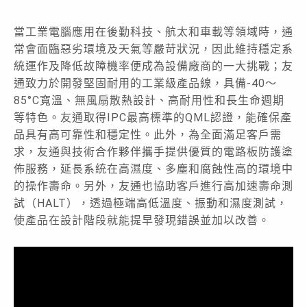
當工業電腦應用在後勤科技、航太和車載等領域時，通
常會面臨惡劣環境及天氣等嚴苛狀況，因此維持穩定系
統運作及降低故障機率便成為設備廠商的一大挑戰；友
通致力於開發堅固耐用的工業級產品線，具備-40〜
85°C寬溫、無風扇散熱設計、高耐用性和長生命週期
等特色。友通取得IPC最高標準的QML認證，能確保產
品具有高可靠性和穩定性。此外，為全面滿足客戶需
求，友通與技術合作夥伴攜手提供優質的電路板防護塗
佈服務，延長系統在高濕度、多塵和腐蝕性高的環境中
的操作壽命。另外，友通也協助客戶進行高加速壽命測
試（HALT），透過極端高低溫度、振動和濕度測試，
使產品在設計階段就能提早發現錯誤並加以改善。