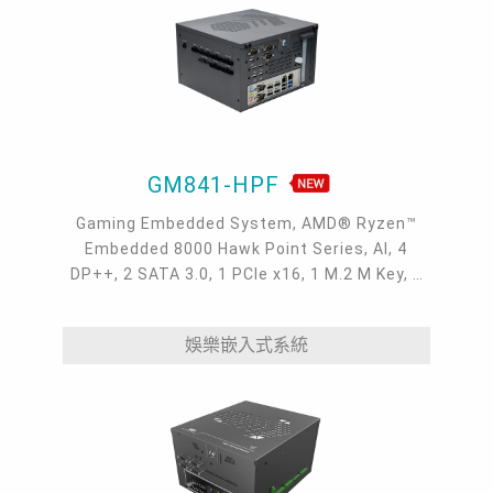
GM841-HPF
Gaming Embedded System, AMD® Ryzen™
Embedded 8000 Hawk Point Series, AI, 4
DP++, 2 SATA 3.0, 1 PCIe x16, 1 M.2 M Key, 1
M.2 A Key, 2 2.5GHz, 7 COM, 2 USB 3.2 Gen2, 7
USB 2.0, 1 Audio Jack, 12V DC IN, 0~45°C,
娛樂嵌入式系統
NVRAM, Data Security TPM 2.0