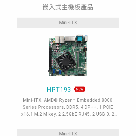
嵌入式主機板產品
Mini-ITX
HPT193
Mini-ITX, AMD® Ryzen™ Embedded 8000
Series Processors, DDR5, 4 DP++, 1 PCIE
x16,1 M.2 M key, 2 2.5GbE RJ45, 2 USB 3, 2
USB 2.0, 2 COM D-Sub,1 Audio Jack,4 RS232,
4 USB 2.0 headers, Gaming
Mini-ITX
I/O(PCIE,UART/USB2.0,Audio), -5 to 65°C