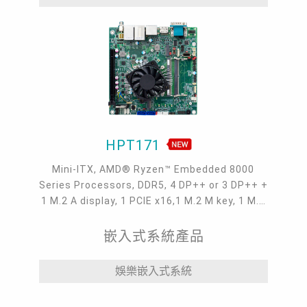
HPT171
Mini-ITX, AMD® Ryzen™ Embedded 8000
Series Processors, DDR5, 4 DP++ or 3 DP++ +
1 M.2 A display, 1 PCIE x16,1 M.2 M key, 1 M.2
A key), M21 module support, 1 DFI eMMC
modular port, 2 2.5GbE RJ45, 2 USB 3, 2 USB
嵌入式系統產品
2.0, 2 COM D-Sub,1 Audio Jack, 4 RS232, 4
USB 2.0 headers, Gaming
娛樂嵌入式系統
I/O(UART/USB2.0/Audio), -5 to 65°C