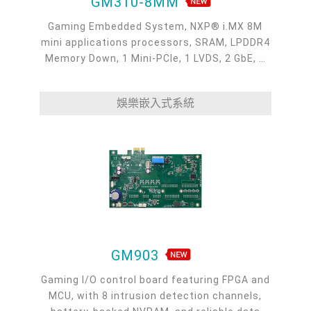
GM310-8MM
Gaming Embedded System, NXP® i.MX 8M
mini applications processors, SRAM, LPDDR4
Memory Down, 1 Mini-PCIe, 1 LVDS, 2 GbE, 1
RS-232/422/485, 1 RS232 with 8 data bits, 3
USB 2.0, 1 Line out, 1 uSD, Yocto Linux,
娛樂嵌入式系統
Reliable Data Security, -5~60°C
GM903
Gaming I/O control board featuring FPGA and
MCU, with 8 intrusion detection channels,