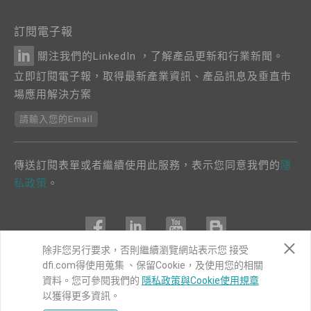
訂閱電子報
關注我們的LinkedIn ，了解產品更新和行業新聞。
立即訂閱電子報，取得最新產業資訊、產品訊息及垂直市
場應用解決方案
請輸入您的Email
傳送訂閱表單或者繼續使用此服務，表示您同意我們的
隱
私政策
。
除非您另行要求，否則繼續瀏覽網站表示您 接受
dfi.com得使用蒐集 、保留Cookie，及使用您的相關
COPYRIGHT©
DFI
2024. ALL RIGHTS RESERVED.
資料。您可參閱我們的
隱私政策與Cookie使用規章
|
隱私權政策
|
網站導覽
以獲得更多資訊。