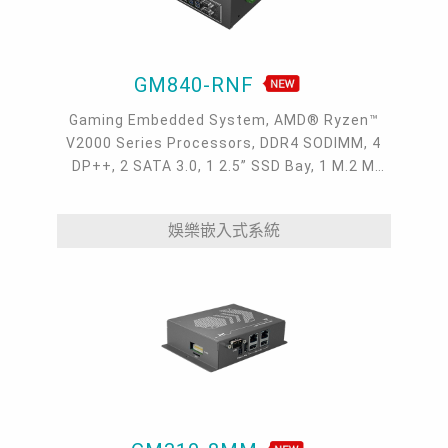
GM840-RNF
Gaming Embedded System, AMD® Ryzen™
V2000 Series Processors, DDR4 SODIMM, 4
DP++, 2 SATA 3.0, 1 2.5” SSD Bay, 1 M.2 M
Key, 2 GbE, 8 COM, 2 USB 3.1 Gen1, 6 USB 2.0,
1 Audio Jack, NVRAM, High Security TPM 2.0,
娛樂嵌入式系統
12V DC IN, 0~45°C