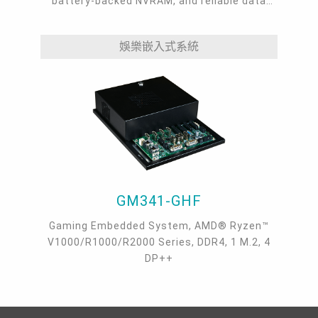
battery-backed NVRAM, and reliable data
security.
娛樂嵌入式系統
GM341-GHF
Gaming Embedded System, AMD® Ryzen™
V1000/R1000/R2000 Series, DDR4, 1 M.2, 4
DP++