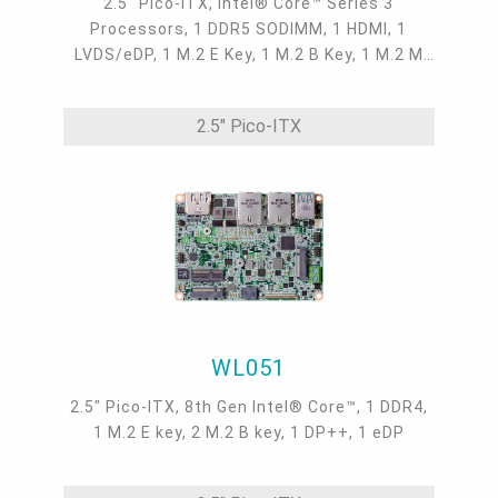
2.5" Pico-ITX, Intel® Core™ Series 3
Processors, 1 DDR5 SODIMM, 1 HDMI, 1
LVDS/eDP, 1 M.2 E Key, 1 M.2 B Key, 1 M.2 M
Key, 2 Intel 2.5GbE, 2 COM, 2 USB 3.2, 2 USB
2.0
2.5" Pico-ITX
WL051
2.5" Pico-ITX, 8th Gen Intel® Core™, 1 DDR4,
1 M.2 E key, 2 M.2 B key, 1 DP++, 1 eDP