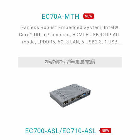
EC70A-MTH
Fanless Robust Embedded System, Intel®
Core™ Ultra Processor, HDMI + USB-C DP Alt.
mode, LPDDR5, 5G, 3 LAN, 5 USB2.3, 1 USB
Type-C, 4 COM
極致輕巧型無風扇電腦
EC700-ASL/EC710-ASL