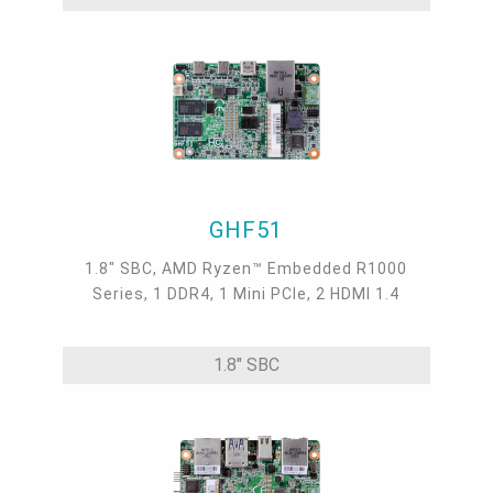
GHF51
1.8" SBC, AMD Ryzen™ Embedded R1000
Series, 1 DDR4, 1 Mini PCIe, 2 HDMI 1.4
1.8" SBC