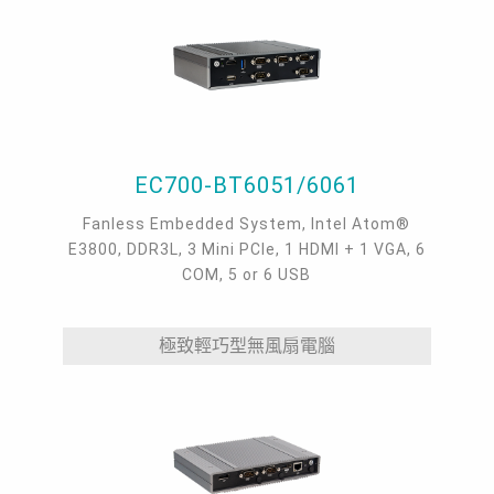
or 4 USB 3.1.
EC700-BT6051/6061
Fanless Embedded System, Intel Atom®
E3800, DDR3L, 3 Mini PCIe, 1 HDMI + 1 VGA, 6
COM, 5 or 6 USB
極致輕巧型無風扇電腦