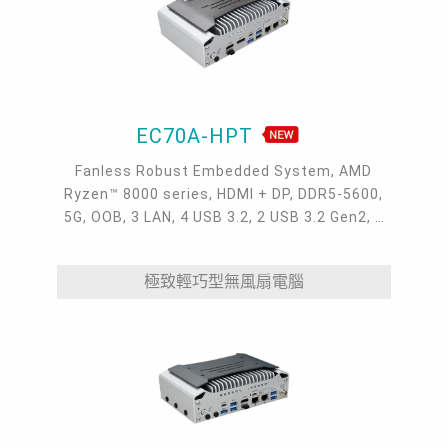
EC70A-HPT
Fanless Robust Embedded System, AMD
Ryzen™ 8000 series, HDMI + DP, DDR5-5600,
5G, OOB, 3 LAN, 4 USB 3.2, 2 USB 3.2 Gen2, 1
USB 2.0, 1 USB Type-C, -20~60°C, -20~70°C
極致輕巧型無風扇電腦