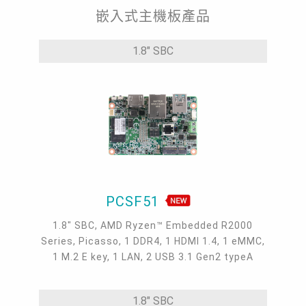
嵌入式主機板產品
1.8" SBC
PCSF51
1.8" SBC, AMD Ryzen™ Embedded R2000
Series, Picasso, 1 DDR4, 1 HDMI 1.4, 1 eMMC,
1 M.2 E key, 1 LAN, 2 USB 3.1 Gen2 typeA
1.8" SBC