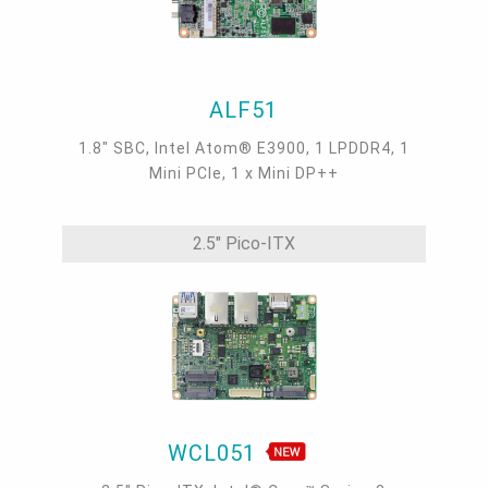
ALF51
1.8" SBC, Intel Atom® E3900, 1 LPDDR4, 1
Mini PCIe, 1 x Mini DP++
2.5" Pico-ITX
WCL051