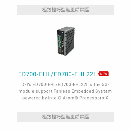
極致輕巧型無風扇電腦
ED700-EHL/ED700-EHL22I
DFI's ED700-EHL/ED700-EHL22I is the 5G-
module support Fanless Embedded System
powered by Intel® Atom® Processors X
Series. It is ideal for AMR/AGV, machine
vision and other industrial automation
極致輕巧型無風扇電腦
applications. ED700-EHL supports 5G cellular,
2.5GbE TSN, 3 M.2, 1 VGA, 4 COM, up to 4 LAN