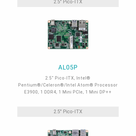
2.5" Pico-ITX
AL05P
2.5" Pico-ITX, Intel®
Pentium®/Celeron®/Intel Atom® Processor
E3900, 1 DDR4, 1 Mini PCIe, 1 Mini DP++
2.5" Pico-ITX