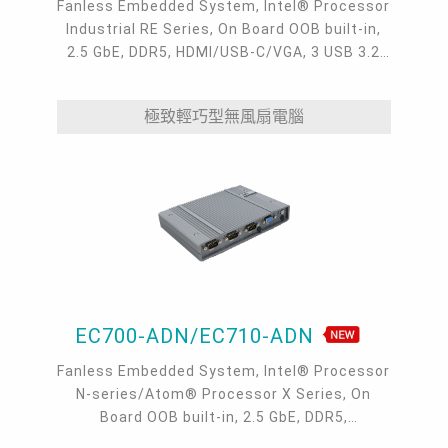
Fanless Embedded System, Intel® Processor
Industrial RE Series, On Board OOB built-in,
2.5 GbE, DDR5, HDMI/USB-C/VGA, 3 USB 3.2
type A, 1 USB-C 3.2, 4 COM, -40 to 65°C
極致輕巧型無風扇電腦
EC700-ADN/EC710-ADN
Fanless Embedded System, Intel® Processor
N-series/Atom® Processor X Series, On
Board OOB built-in, 2.5 GbE, DDR5,
VGA/HDMI/USB-C