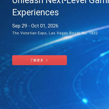
Unleash Next-Level Gam
Experiences
Sep 29 - Oct 01, 2026
The Venetian Expo, Las Vegas Booth No. 1832
了解更多