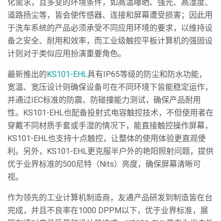
化需求，且多变的环境条件，如高温曝晒、强光、高湿度、
道路扬尘等，皆会使传感器、连接和屏幕遭受损害；因此用
于洗车系统的产品必须承受不同应用环境的要求，以维持设
备之安全、耐用和效率，而工业级触控平板计算机的强固设
计则对于类似应用扮演重要角色。
最新推出的
KS101-EHL
具有IP65等级的防尘和防水功能，
宽温、宽压设计则确保设备可在不同环境下皆能稳定运作，
并通过IEC标准的防震、防碰撞能力测试，确保产品耐用
性。KS101-EHL也配备投射式电容触控技术，不但使用者在
穿戴不同材质手套或手湿的情况下，能直接触控操作屏幕，
KS101-EHL也支持十点触控，让整体的使用体验更直观便
利。另外，KS101-EHL更克服半户外的艳阳照射问题，提供
优于业界标准的500尼特（Nits）亮度，确保屏幕清晰可
视。
作为领先的工业计算机制造商，友通产品研发到制造皆在台
完成，并且不良率在1000 DPPM以下，优于业界标准，展