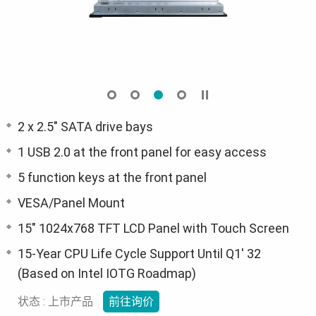
2 x 2.5" SATA drive bays
1 USB 2.0 at the front panel for easy access
5 function keys at the front panel
VESA/Panel Mount
15" 1024x768 TFT LCD Panel with Touch Screen
15-Year CPU Life Cycle Support Until Q1' 32
(Based on Intel IOTG Roadmap)
状态 : 上市产品
前往询价