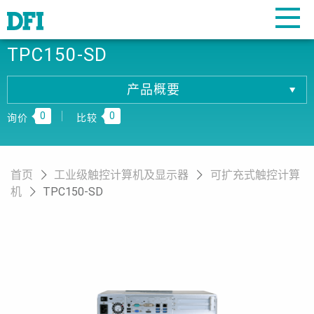
TPC150-SD
产品概要
产品概要
0
0
产品规格
询价
比较
相關下载
订购资讯
首页
工业级触控计算机及显示器
可扩充式触控计算
机
TPC150-SD