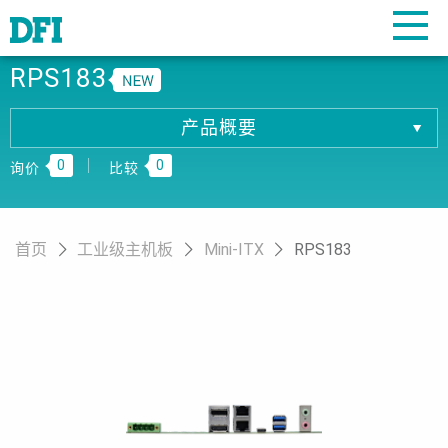
RPS183
产品概要
产品概要
0
0
产品规格
询价
比较
相關下载
订购资讯
首页
工业级主机板
Mini-ITX
RPS183