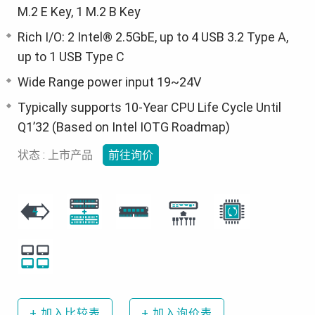
M.2 E Key, 1 M.2 B Key
Rich I/O: 2 Intel® 2.5GbE, up to 4 USB 3.2 Type A,
up to 1 USB Type C
Wide Range power input 19~24V
Typically supports 10-Year CPU Life Cycle Until
Q1’32 (Based on Intel IOTG Roadmap)
状态 : 上市产品
前往询价
+
加入比较表
+
加入询价表