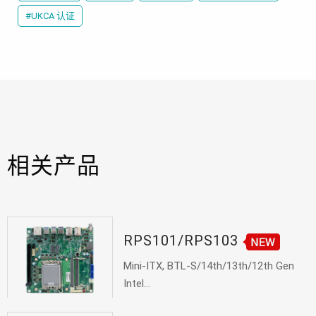
#UKCA 认证
相关产品
RPS101/RPS103
Mini-ITX, BTL-S/14th/13th/12th Gen
Intel...