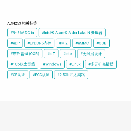
ADN253 相关标签
#9~36V DC-in
#Intel® Atom® Alder Lake-N 处理器
#eDP
#LPDDR5内存
#M.2
#eMMC
#OOB
#带外管理 (OOB)
#IoT
#Intel
#无风扇设计
#1Gb以太网络
#Windows
#Linux
#多元扩充插槽
#CE认证
#FCC认证
#2.5Gb乙太網路