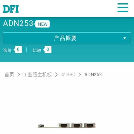
ADN253
产品概要
产品概要
0
0
产品规格
询价
比较
相關下载
订购资讯
首页
工业级主机板
4" SBC
ADN253