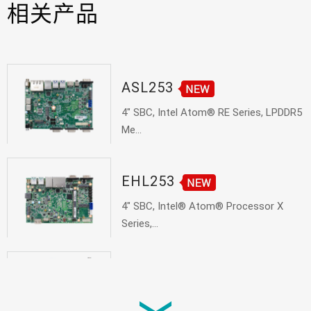
相关产品
ASL253
4" SBC, Intel Atom® RE Series, LPDDR5
Me...
EHL253
4" SBC, Intel® Atom® Processor X
Series,...
ADN171/ADN173
Mini-ITX, Intel® Atom® Alder Lake-N