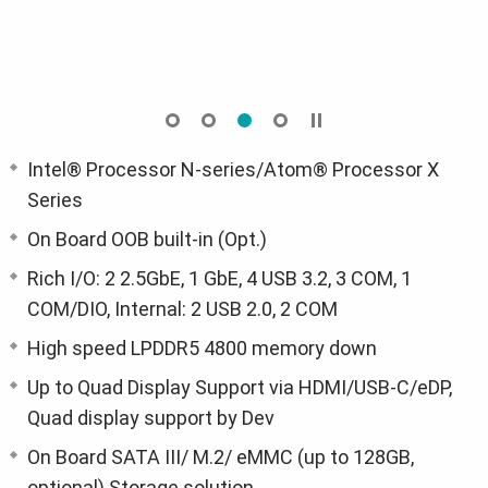
Intel® Processor N-series/Atom® Processor X
Series
On Board OOB built-in (Opt.)
Rich I/O: 2 2.5GbE, 1 GbE, 4 USB 3.2, 3 COM, 1
COM/DIO, Internal: 2 USB 2.0, 2 COM
High speed LPDDR5 4800 memory down
Up to Quad Display Support via HDMI/USB-C/eDP,
Quad display support by Dev
On Board SATA III/ M.2/ eMMC (up to 128GB,
optional) Storage solution