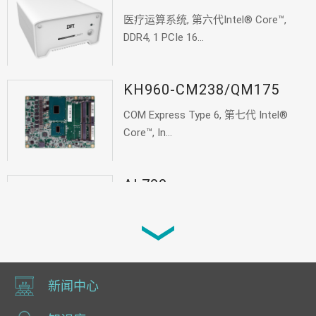
医疗运算系统, 第六代Intel® Core™,
DDR4, 1 PCIe 16...
KH960-CM238/QM175
COM Express Type 6, 第七代 Intel®
Core™, In...
AL700
Qseven, Intel Atom® E3900, DDR3L, 4
PCIe...
新闻中心