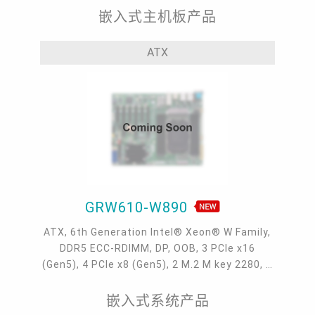
嵌入式主机板产品
ATX
GRW610-W890
ATX, 6th Generation Intel® Xeon® W Family,
DDR5 ECC-RDIMM, DP, OOB, 3 PCIe x16
(Gen5), 4 PCIe x8 (Gen5), 2 M.2 M key 2280, 2
2.5GbE + 2 10GbE, 8 SATA 3.0, 8 USB 3.2, 2
USB 2.0, 1 Vertical USB 2.0, 7 COM, 1
嵌入式系统产品
Dedicated IPMI, Intel® W890 Chipset