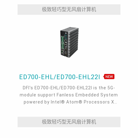
极致轻巧型无风扇计算机
ED700-EHL/ED700-EHL22I
DFI's ED700-EHL/ED700-EHL22I is the 5G-
module support Fanless Embedded System
powered by Intel® Atom® Processors X
Series. It is ideal for AMR/AGV, machine
vision and other industrial automation
极致轻巧型无风扇计算机
applications. ED700-EHL supports 5G cellular,
2.5GbE TSN, 3 M.2, 1 VGA, 4 COM, up to 4 LAN
or 4 USB 3.1.