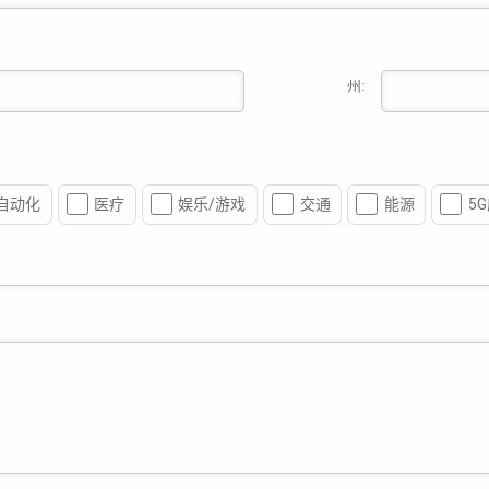
州:
自动化
医疗
娱乐/游戏
交通
能源
5