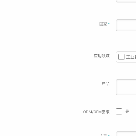
国家
:
*
应用领域 :
工业
产品 :
ODM/OEM需求 :
是
主旨
: